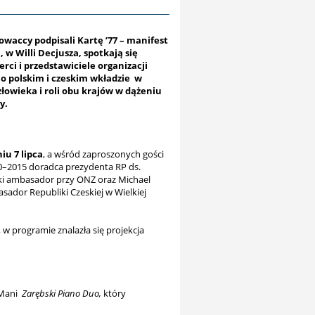
owaccy podpisali Kartę ’77 – manifest
 w Willi Decjusza, spotkają się
erci i przedstawiciele organizacji
o polskim i czeskim wkładzie w
łowieka i roli obu krajów w dążeniu
y.
iu 7 lipca
, a wśród zaproszonych gości
2010–2015 doradca prezydenta RP ds.
ski ambasador przy ONZ oraz Michael
sador Republiki Czeskiej w Wielkiej
w programie znalazła się projekcja
 Mani
Zarębski Piano Duo,
który