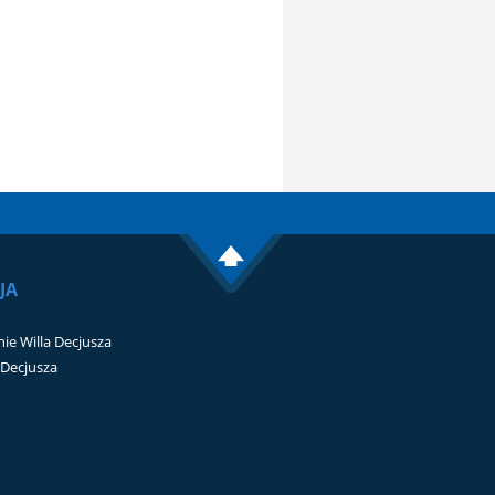
JA
ie Willa Decjusza
i Decjusza