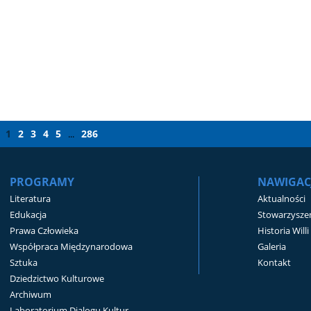
1
2
3
4
5
286
...
PROGRAMY
NAWIGAC
Literatura
Aktualności
Edukacja
Stowarzyszen
Prawa Człowieka
Historia Will
Współpraca Międzynarodowa
Galeria
Sztuka
Kontakt
Dziedzictwo Kulturowe
Archiwum
Laboratorium Dialogu Kultur