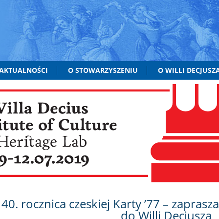
AKTUALNOŚCI
O STOWARZYSZENIU
O WILLI DECJUSZ
40. rocznica czeskiej Karty ’77 – zapras
do Willi Decjusza