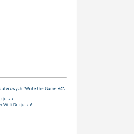
puterowych “Write the Game V4”.
!
ecjusza
 Willi Decjusza!