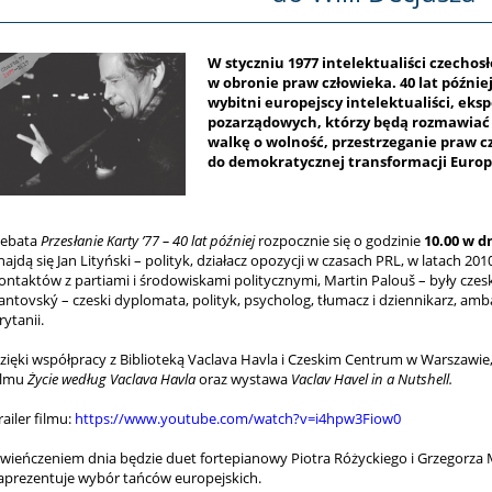
W styczniu 1977 intelektualiści czechosł
w obronie praw człowieka. 40 lat później,
wybitni europejscy intelektualiści, eksp
pozarządowych, którzy będą rozmawiać 
walkę o wolność, przestrzeganie praw cz
do demokratycznej transformacji Europ
ebata
Przesłanie Karty ’77 – 40 lat później
rozpocznie się o godzinie
10.00 w dn
najdą się Jan Lityński – polityk, działacz opozycji w czasach PRL, w latach 
ontaktów z partiami i środowiskami politycznymi, Martin Palouš – były cze
antovský – czeski dyplomata, polityk, psycholog, tłumacz i dziennikarz, amba
rytanii.
zięki współpracy z Biblioteką Vaclava Havla i Czeskim Centrum w Warszawie, 
ilmu
Życie według Vaclava Havla
oraz wystawa
Vaclav Havel in a Nutshell.
railer filmu:
https://www.youtube.com/watch?v=i4hpw3Fiow0
wieńczeniem dnia będzie duet fortepianowy Piotra Różyckiego i Grzegorza
aprezentuje wybór tańców europejskich.