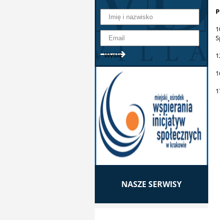
P
1
S
1
1
1
NASZE SERWISY