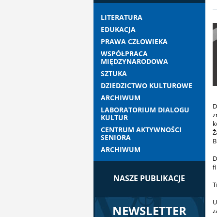
LITERATURA
EDUKACJA
PRAWA CZŁOWIEKA
WSPÓŁPRACA
MIĘDZYNARODOWA
SZTUKA
DZIEDZICTWO KULTUROWE
ARCHIWUM
D
LABORATORIUM DIALOGU
z
KULTUR
k
CENTRUM AKTYWNOŚCI
Ž
SENIORA
B
ARCHIWUM
D
f
NASZE PUBLIKACJE
T
U
NEWSLETTER
z