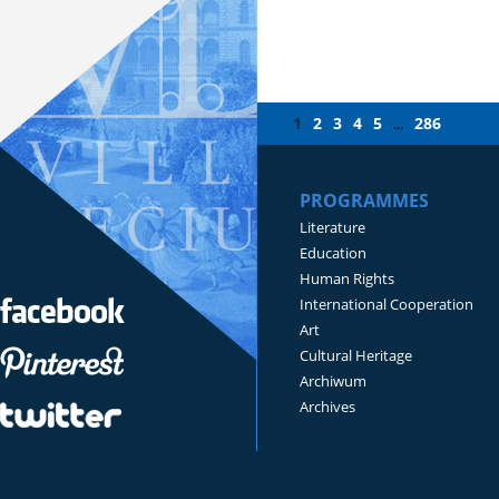
1
2
3
4
5
286
...
PROGRAMMES
Literature
Education
Human Rights
International Cooperation
Art
Cultural Heritage
Archiwum
Archives