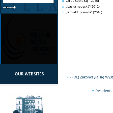
„Zrób sobie raj” (2010)
„Láska nebeská”(2012)
„Projekt: prawda” (2016)
OUR WEBSITES
(POL) Zakończyła się Wy
Residents 