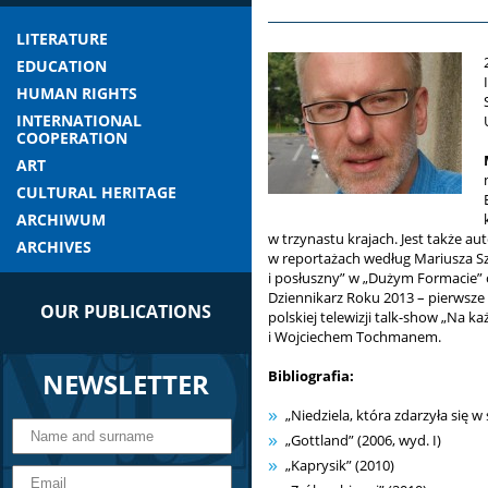
LITERATURE
EDUCATION
HUMAN RIGHTS
INTERNATIONAL
COOPERATION
ART
CULTURAL HERITAGE
ARCHIWUM
w trzynastu krajach. Jest także au
ARCHIVES
w reportażach według Mariusza Szc
i posłuszny” w „Dużym Formacie”
Dziennikarz Roku 2013 – pierwsze 
OUR PUBLICATIONS
polskiej telewizji talk-show „Na 
i Wojciechem Tochmanem.
NEWSLETTER
Bibliografia:
„Niedziela, która zdarzyła się w 
„Gottland” (2006, wyd. I)
„Kaprysik” (2010)