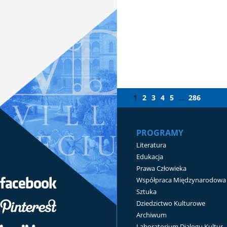
1
2
3
4
5
286
...
PROGRAMY
Literatura
Edukacja
Prawa Człowieka
Współpraca Międzynarodowa
Sztuka
Dziedzictwo Kulturowe
Archiwum
Laboratorium Dialogu Kultur