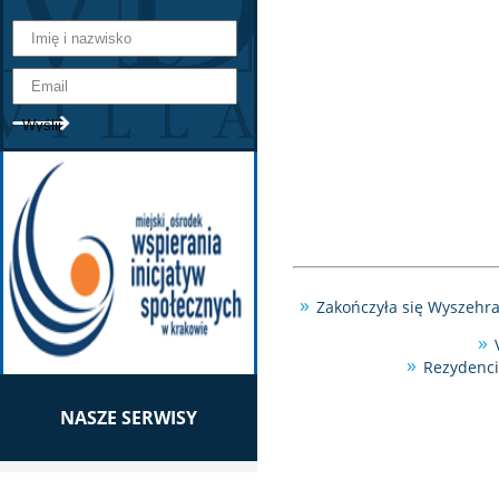
Zakończyła się Wyszehr
Rezydenci
NASZE SERWISY