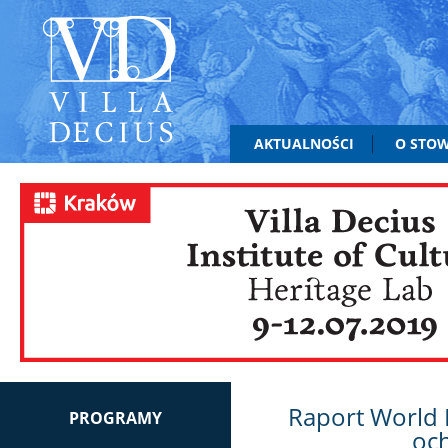
AKTUALNOŚCI
O STO
Raport World 
PROGRAMY
oc