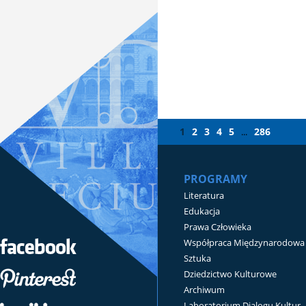
1
2
3
4
5
286
...
PROGRAMY
Literatura
Edukacja
Prawa Człowieka
Współpraca Międzynarodowa
Sztuka
Dziedzictwo Kulturowe
Archiwum
Laboratorium Dialogu Kultur