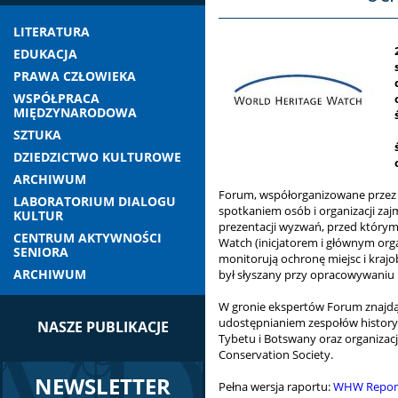
LITERATURA
EDUKACJA
PRAWA CZŁOWIEKA
WSPÓŁPRACA
MIĘDZYNARODOWA
SZTUKA
DZIEDZICTWO KULTUROWE
ARCHIWUM
Forum, współorganizowane przez S
LABORATORIUM DIALOGU
spotkaniem osób i organizacji za
KULTUR
prezentacji wyzwań, przed którymi
CENTRUM AKTYWNOŚCI
Watch (inicjatorem i głównym org
SENIORA
monitorują ochronę miejsc i kraj
ARCHIWUM
był słyszany przy opracowywaniu
W gronie ekspertów Forum znajdą 
udostępnianiem zespołów historyc
NASZE PUBLIKACJE
Tybetu i Botswany oraz organizacj
Conservation Society.
NEWSLETTER
Pełna wersja raportu:
WHW Report