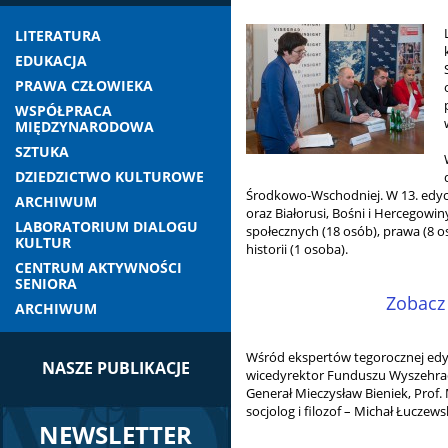
LITERATURA
EDUKACJA
PRAWA CZŁOWIEKA
WSPÓŁPRACA
MIĘDZYNARODOWA
SZTUKA
DZIEDZICTWO KULTUROWE
Środkowo-Wschodniej. W 13. edycji
ARCHIWUM
oraz Białorusi, Bośni i Hercegowin
LABORATORIUM DIALOGU
społecznych (18 osób), prawa (8 osó
KULTUR
historii (1 osoba).
CENTRUM AKTYWNOŚCI
SENIORA
Zobacz 
ARCHIWUM
Wśród ekspertów tegorocznej edycji
NASZE PUBLIKACJE
wicedyrektor Funduszu Wyszehrad
Generał Mieczysław Bieniek, Prof. 
socjolog i filozof – Michał Łuczew
NEWSLETTER