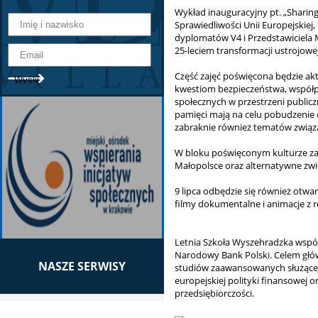
Wykład inauguracyjny pt. „Sharing
Sprawiedliwości Unii Europejskiej
dyplomatów V4 i Przedstawiciela
25-leciem transformacji ustrojow
Część zajęć poświęcona będzie ak
kwestiom bezpieczeństwa, współpr
społecznych w przestrzeni publicz
pamięci mają na celu pobudzenie d
zabraknie również tematów związ
W bloku poświęconym kulturze zapl
Małopolsce oraz alternatywne zwi
9 lipca odbędzie się również otw
filmy dokumentalne i animacje z r
Letnia Szkoła Wyszehradzka wspó
Narodowy Bank Polski. Celem głó
NASZE SERWISY
studiów zaawansowanych służącej p
europejskiej polityki finansowej
przedsiębiorczości.