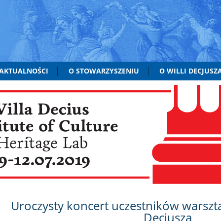
AKTUALNOŚCI
O STOWARZYSZENIU
O WILLI DECJUSZ
Uroczysty koncert uczestników warszt
Decjusza