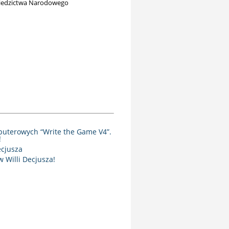
ziedzictwa Narodowego
puterowych “Write the Game V4”.
!
ecjusza
 Willi Decjusza!