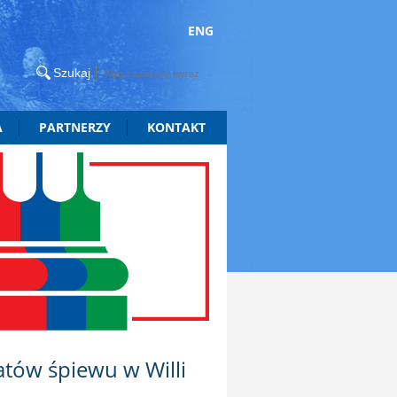
ENG
A
PARTNERZY
KONTAKT
atów śpiewu w Willi