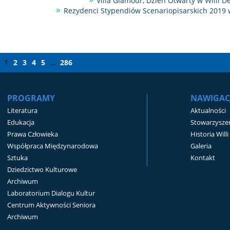
Villa Glamour, Dzień Otwarty w Willi D
Rezydenci Stypendiów Scenariopisarskich 2019 w
1
2
3
4
5
286
...
PROGRAMY
NAWIGAC
Literatura
Aktualności
Edukacja
Stowarzyszen
Prawa Człowieka
Historia Will
Współpraca Międzynarodowa
Galeria
Sztuka
Kontakt
Dziedzictwo Kulturowe
Archiwum
Laboratorium Dialogu Kultur
Centrum Aktywności Seniora
Archiwum