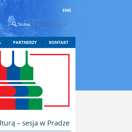
ENG
A
PARTNERZY
KONTAKT
urą – sesja w Pradze