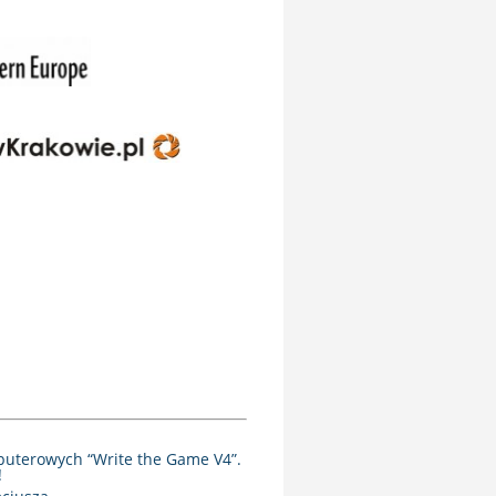
puterowych “Write the Game V4”.
!