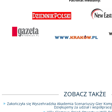
Patronat medialny:
ZOBACZ TAKŻE
Zakończyła się Wyszehradzka Akademia Scenariuszy Gier Kom
Dziękujemy za udział i współpracę