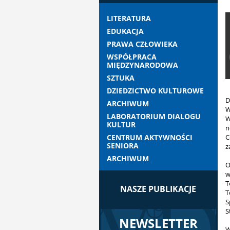
LITERATURA
EDUKACJA
PRAWA CZŁOWIEKA
WSPÓŁPRACA
MIĘDZYNARODOWA
SZTUKA
DZIEDZICTWO KULTUROWE
D
ARCHIWUM
W
LABORATORIUM DIALOGU
W
KULTUR
n
CENTRUM AKTYWNOŚCI
C
SENIORA
z
ARCHIWUM
O
w
T
NASZE PUBLIKACJE
T
S
S
NEWSLETTER
W