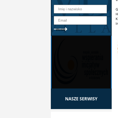
G
H
K
I
NASZE SERWISY