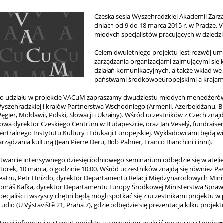
Czeska sesja Wyszehradzkiej Akademii Zarz
dniach od 9 do 18 marca 2015 r. w Pradze. 
młodych specjalistów pracujących w dziedzin
Celem dwuletniego projektu jest rozwój umi
zarządzania organizacjami zajmującymi się ku
działań komunikacyjnych, a także wkład w
państwami środkowoeuropejskimi a krajam
o udziału w projekcie VACuM zapraszamy dwudziestu młodych menedżerów k
yszehradzkiej i krajów Partnerstwa Wschodniego (Armenii, Azerbejdżanu, Biało
ęgier, Mołdawii, Polski, Słowacji i Ukrainy). Wśród uczestników z Czech znajdz
owa dyrektor Czeskiego Centrum w Budapeszcie, oraz Jan Veselý, fundraiser 
entralnego Instytutu Kultury i Edukacji Europejskiej. Wykładowcami będą wio
arządzania kulturą (Jean Pierre Deru, Bob Palmer, Franco Bianchini i inni).
twarcie intensywnego dziesięciodniowego seminarium odbędzie się w atelier 
torek, 10 marca, o godzinie 10:00. Wśród uczestników znajdą się również Pavl
eatru, Petr Hnízdo, dyrektor Departamentu Relacji Międzynarodowych Minist
omáš Kafka, dyrektor Departamentu Europy Środkowej Ministerstwa Spraw Z
pecjaliści i wszyscy chętni będą mogli spotkać się z uczestnikami projektu w 
tudio (U Výstaviště 21, Praha 7), gdzie odbędzie się prezentacja kilku projek
ięcej informacji na temat projektu i seminarium znaleźć można na stronie
w