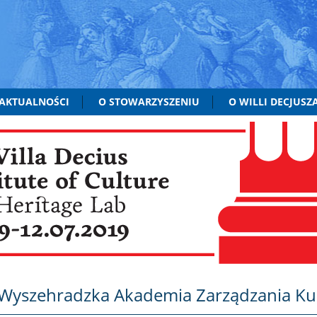
AKTUALNOŚCI
O STOWARZYSZENIU
O WILLI DECJUSZ
Wyszehradzka Akademia Zarządzania Kult