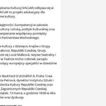
ądzania Kulturą (VACuM) odbywa się w
VACuM to projekt edukacyjny dla
ie kultury.
ejętności i kompetencji w zakresie
lturą i sztuką, polityki kulturalnej oraz
e wspieranie współpracy pomiędzy
i Partnerstwa Wschodniego.
ultury z dziesięciu krajów z Grupy
rusi, Republiki Czeskiej, Gruzji,
ie się Lucie Málková, reżyser teatralny i
w Teatrze Archa i członek zarządu
dący europejscy specjaliści w dziedzinie
BackYard (V Jirchářích 8, Praha 1) we
a Petrová, dyrektor Instytutu Sztuki i
ersta Kultury Republiki Czeskiej oraz
agranicznych Republiki Czeskiej.
piątek, 13 marca, o godzinie 18:00 w Alta
tów oraz dyskusja.
ww.vacum.eu
.