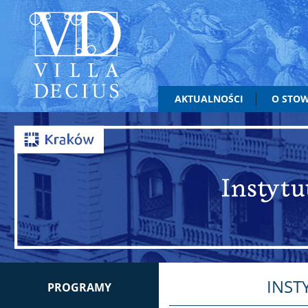
AKTUALNOŚCI
O STO
INST
PROGRAMY