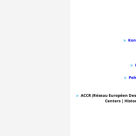
Kon
Peł
ACCR (Réseau Européen Des 
Centers | Hist