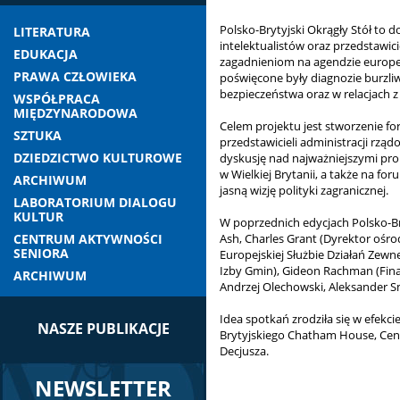
Polsko-Brytyjski Okrągły Stół to 
LITERATURA
intelektualistów oraz przedstawici
EDUKACJA
zagadnieniom na agendzie europej
PRAWA CZŁOWIEKA
poświęcone były diagnozie burzli
bezpieczeństwa oraz w relacjach z
WSPÓŁPRACA
MIĘDZYNARODOWA
Celem projektu jest stworzenie f
SZTUKA
przedstawicieli administracji rzą
DZIEDZICTWO KULTUROWE
dyskusję nad najważniejszymi pro
w Wielkiej Brytanii, a także na f
ARCHIWUM
jasną wizję polityki zagranicznej.
LABORATORIUM DIALOGU
KULTUR
W poprzednich edycjach Polsko-Bry
CENTRUM AKTYWNOŚCI
Ash, Charles Grant (Dyrektor ośr
SENIORA
Europejskiej Służbie Działań Zewn
Izby Gmin), Gideon Rachman (Finan
ARCHIWUM
Andrzej Olechowski, Aleksander Smo
Idea spotkań zrodziła się w efek
NASZE PUBLIKACJE
Brytyjskiego Chatham House, Cent
Decjusza.
NEWSLETTER