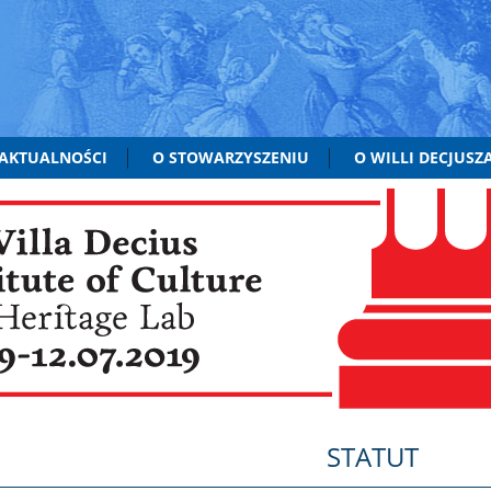
AKTUALNOŚCI
O STOWARZYSZENIU
O WILLI DECJUSZ
STATUT