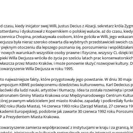
d czasu, kiedy inicjator swej Willi, Justus Decius z Alzacji, sekretarz króla 
otterdamu i dyskutował z Kopernikiem o polskiej walucie, aż do czasu, kiedy
czennica Chopina, przekazywała osobom, które gościła w Willi, jego wskazani
ecjusza była nieraz szeroko otwarta dla wybitnych przedstawicieli swoich c
 pięknym otoczeniu dla lepszego poznania się, porozumienia i współdziałania
 nowych warunkach wszystkie osoby prawne i fizyczne, wszyscy Ci, dzięki 
pieki Willa Decjusza wróciła do życia po sześciu latach prac konserwatorsk
właszcza przez Miasto Kraków, i może ponownie służyć rozwojowi kultury. Dl
towarzyszenie Willa Decjusza w roku 1995.
to najważniejsze fakty, które przygotowały jego powstanie. W dniu 30 maj
ympozjum KBWE poświęconemu dziedzictwu kulturowemu, Karl Dedecius przed
lacówki dla ludzi nauki, artystów i tłumaczy. Idea ta została rozwinięta i pr
atronatem Gminy Miasta Krakowa oraz Międzynarodowego Centrum Kultury. 
tórej prawnym właścicielem jest miasto Kraków, zapadały i podkreślały funkcj
992 roku (Rada Miasta), 14 czerwca 1993 roku (Zarząd Miasta), 27 czerwca
kademii Europejskiej), podobnie jak zawarte 30 czerwca 1992 roku Porozumi
P a Prezydentem Miasta Krakowa.
towarzyszenie zamierza współpracować z instytucjami w kraju i za granicą,
artości, istniejących w kulturach regionalnych oraz do integracji europejski