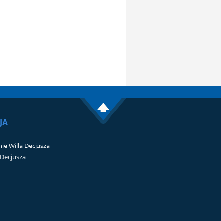
JA
ie Willa Decjusza
i Decjusza