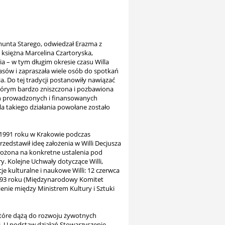
Zygmunta Starego, odwiedzał Erazma z
 księżna Marcelina Czartoryska,
a – w tym długim okresie czasu Willa
zasów i zapraszała wiele osób do spotkań
. Do tej tradycji postanowiły nawiązać
którym bardzo zniszczona i pozbawiona
ich prowadzonych i finansowanych
a takiego działania powołane zostało
a 1991 roku w Krakowie podczas
stawił ideę założenia w Willi Decjusza
zełożona na konkretne ustalenia pod
Kolejne Uchwały dotyczące Willi,
e kulturalne i naukowe Willi: 12 czerwca
 1993 roku (Międzynarodowy Komitet
enie między Ministrem Kultury i Sztuki
 które dążą do rozwoju żywotnych
ej. U podstaw działań Stowarzyszenie