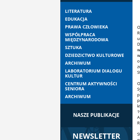
LITERATURA
EDUKACJA
PRAWA CZŁOWIEKA
O
R
WSPÓŁPRACA
u
MIĘDZYNARODOWA
D
SZTUKA
w
DZIEDZICTWO KULTUROWE
w
o
ARCHIWUM
z
LABORATORIUM DIALOGU
S
KULTUR
CENTRUM AKTYWNOŚCI
O
SENIORA
S
p
ARCHIWUM
p
k
1
NASZE PUBLIKACJE
A
R
NEWSLETTER
S
w