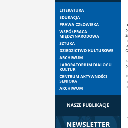
LITERATURA
EDUKACJA
PRAWA CZŁOWIEKA
D
p
WSPÓŁPRACA
z
MIĘDZYNARODOWA
m
SZTUKA
t
DZIEDZICTWO KULTUROWE
O
ARCHIWUM
Z
LABORATORIUM DIALOGU
p
KULTUR
CENTRUM AKTYWNOŚCI
P
SENIORA
n
p
ARCHIWUM
NASZE PUBLIKACJE
NEWSLETTER