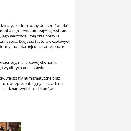
umizmatyce adresowany do uczniów szkół
opolskiego. Tematami zajęć są wybrane
jego wartością i rolą oraz polityką
ka i Justusa Decjusza (autorów czołowych
formy monetarnej) oraz samej epoce
aprezentują m.in. rozwój ekonomii,
o wybitnych przedstawicieli.
łady, warsztaty numizmatyczne oraz
orach, w reprezentacyjnych salach na I
dzieci, nauczycieli i opiekunów.