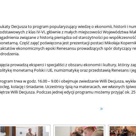
ukaty Decjusza to program popularyzujący wiedzę o ekonomii, historii i n
odstawowych z klas IV-VI, głównie z małych miejscowości Województwa Mał
agadnienia związane z historią pieniądza od starożytności po współczesność, 
onetarną. Część zajęć poświęcona jest prezentacji postaci Mikołaja Koperni
raktatów ekonomicznych epoki Renesansu prowadzących spór dotyczący re
drodzenia.
ajęcia prowadzą eksperci i specjaliści z obszaru ekonomii i kultury, którzy z
olitykę monetarną Polski i UE, numizmatykę oraz przedstawią Renesans i jeg
rogram trwa w godz. 16.00 – 9.00 i obejmuje zwiedzanie Willi Decjusza, wyk
ocleg, kolację i śniadanie. Uczestnicy śpią na materacach, we własnych śpiw
iętrze Willi Decjusza. Podczas jednej edycji programu możemy przyjąć ok. 25 