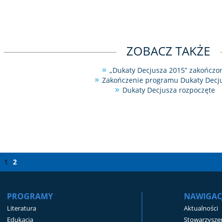
ZOBACZ TAKŻE
„Dukaty Decjusza 2015” zakończo
Zakończenie programu Dukaty Decj
Dukaty Decjusza rozpoczęte
1
2
PROGRAMY
NAWIGAC
Literatura
Aktualności
Edukacja
Stowarzyszen