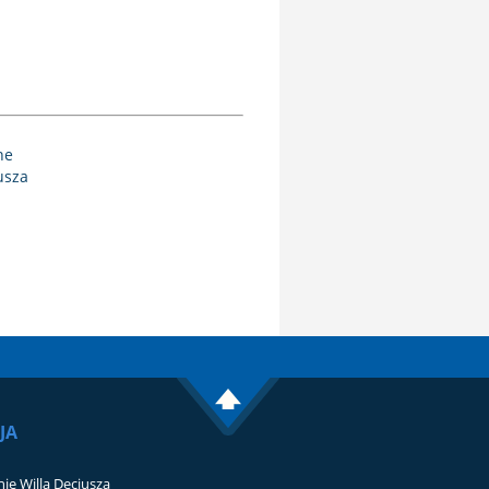
ne
usza
JA
ie Willa Decjusza