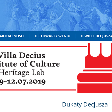
AKTUALNOŚCI
O STOWARZYSZENIU
O WILLI DECJUSZ
Dukaty Decjusza