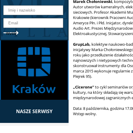
Marek Chołoniewski
, kompozyto
Autor utworów kameralnych, elekt
sieciowych. Profesor Akademii Muz
Krakowie (kierownik Pracowni Audio
Ameryce Płn. i Płd. Inicjator, dy
Audio Art. Prezes Międzynarodowe
Elektroakustycznej, Stowarzysze
GrupLab,
kolektyw naukowo-bada
inicjatywy Marka Chołoniewskiego, 
roku jako przedłużenie działalnoś
najnowszych i nietypowych techno
skonstruował instrumenty dla Os
marca 2015 wykonuje regularnie
Plejrek 95).
„Cicerone”
to cykl seminariów o
kultury, na który składają się wa
międzynarodowej zagranicznych eks
Data: 8 października, godzina 17.0
NASZE SERWISY
Wstęp wolny.