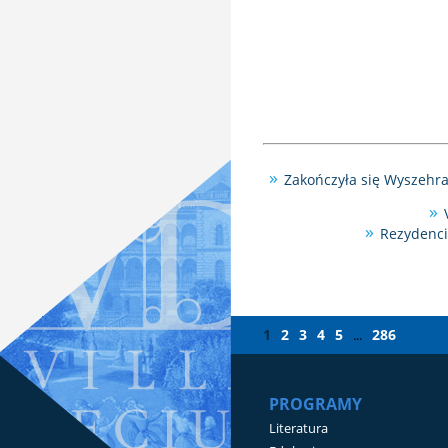
Zakończyła się Wyszehr
Rezydenci
1
2
3
4
5
286
...
PROGRAMY
Literatura