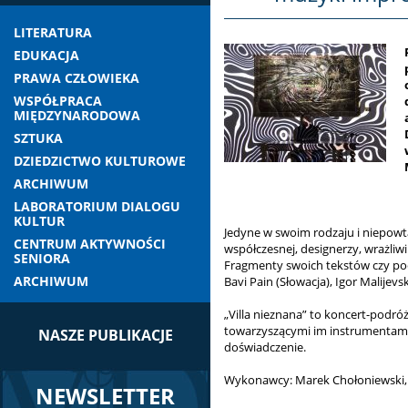
LITERATURA
EDUKACJA
PRAWA CZŁOWIEKA
WSPÓŁPRACA
MIĘDZYNARODOWA
SZTUKA
DZIEDZICTWO KULTUROWE
ARCHIWUM
LABORATORIUM DIALOGU
KULTUR
Jedyne w swoim rodzaju i niepow
CENTRUM AKTYWNOŚCI
współczesnej, designerzy, wrażliw
SENIORA
Fragmenty swoich tekstów czy poe
ARCHIWUM
Bavi Pain (Słowacja), Igor Malije
„Villa nieznana” to koncert-podró
towarzyszącymi im instrumentami
NASZE PUBLIKACJE
doświadczenie.
Wykonawcy: Marek Chołoniewski,
NEWSLETTER