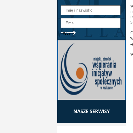
W
m
m
S
C
w
„
W
NASZE SERWISY