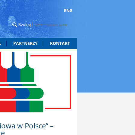
ENG
A
PARTNERZY
KONTAKT
owa w Polsce” –
tę