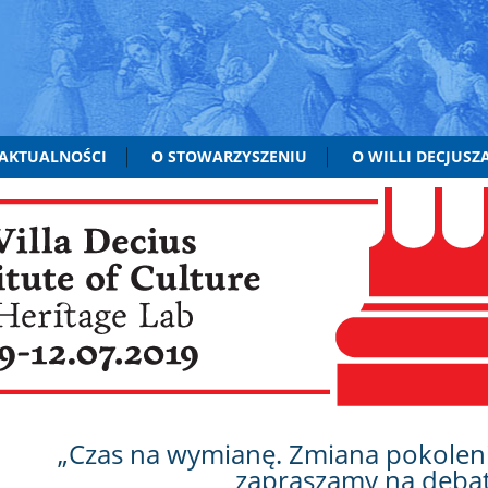
AKTUALNOŚCI
O STOWARZYSZENIU
O WILLI DECJUSZ
„Czas na wymianę. Zmiana pokoleni
zapraszamy na deba