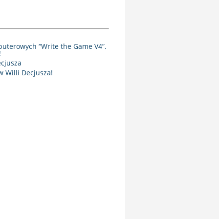
puterowych “Write the Game V4”.
!
ecjusza
 Willi Decjusza!