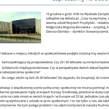
16 grudnia o godz. 9.00 na Wydziale Zarządz
odbędzie się debata pt. „Czas na wymianę. 
wezmą udział Wojciech Przybylski – redaktor
Małgorzata Bogunia-Borowska – socjolog, k
Danuta Glondys – dyrektor Stowarzyszenia W
 debacie o miejscu młodych w społeczeństwie podjęte zostaną trzy ważne k
Samospełniająca się przepowiednia. Czy 20 i 30 latkowie są mniej kompete
Solidarność międzypokoleniowa. Czy w perspektywie dwóch dekad będzie
a zabezpieczenia społeczne?
Do czego zdolni są dziś 20-30 latkowie? Do wyjazdu, do kooptacji, do trzeci
Mówiąc o współczesnej scenie politycznej i społecznej nie można pominąć miej
becnie sprawujecie rządy w krajach Europy Środkowej, jesteście w dużej części
toicie na czele zmian w swoich krajach i w Europie od 25 lat. Jednakże czas p
udzi są wykluczane z udziału w życiu społecznym. I to nie tylko u nas, ale takż
ontynencie. Na tym polega problem i na całym kontynencie narasta frustracj