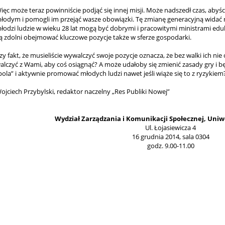
ięc może teraz powinniście podjąć się innej misji. Może nadszedł czas, abyści
łodym i pomogli im przejąć wasze obowiązki. Tę zmianę generacyjną widać
łodzi ludzie w wieku 28 lat mogą być dobrymi i pracowitymi ministrami eduk
ą zdolni obejmować kluczowe pozycje także w sferze gospodarki.
zy fakt, że musieliście wywalczyć swoje pozycje oznacza, że bez walki ich nie
alczyć z Wami, aby coś osiągnąć? A może udałoby się zmienić zasady gry i b
pola” i aktywnie promować młodych ludzi nawet jeśli wiąże się to z ryzykiem
ojciech Przybylski, redaktor naczelny „Res Publiki Nowej”
Wydział Zarządzania i Komunikacji Społecznej, Uniwe
Ul. Łojasiewicza 4
16 grudnia 2014, sala 0304
godz. 9.00-11.00