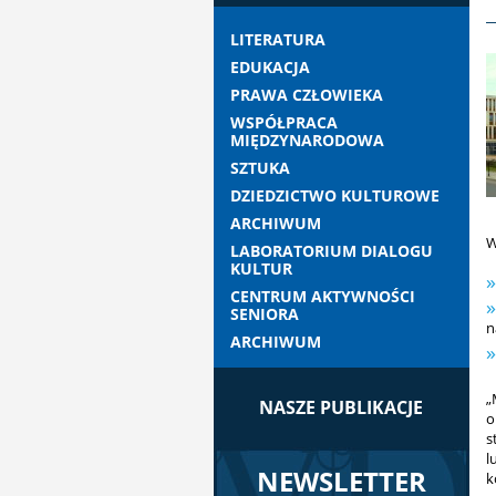
LITERATURA
EDUKACJA
PRAWA CZŁOWIEKA
WSPÓŁPRACA
MIĘDZYNARODOWA
SZTUKA
DZIEDZICTWO KULTUROWE
ARCHIWUM
W
LABORATORIUM DIALOGU
KULTUR
CENTRUM AKTYWNOŚCI
SENIORA
n
ARCHIWUM
„
NASZE PUBLIKACJE
o
s
l
NEWSLETTER
k