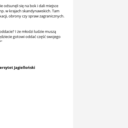
e odsunęli się na bok i dali miejsce
 np. w krajach skandynawskich. Tam
acji, obrony czy spraw zagranicznych.
 oddacie? I że młodzi ludzie muszą
ędziecie gotowi oddać część swojego
?”
rsytet Jagielloński