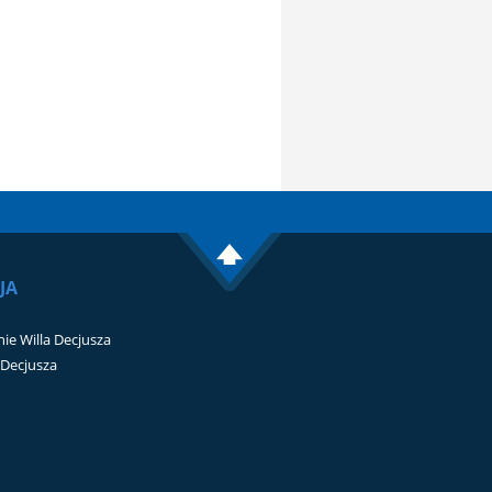
JA
ie Willa Decjusza
i Decjusza