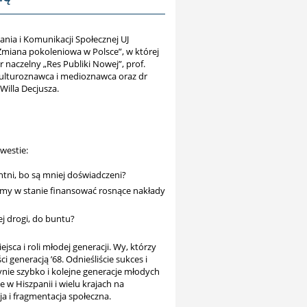
ania i Komunikacji Społecznej UJ
Zmiana pokoleniowa w Polsce”, w której
 naczelny „Res Publiki Nowej”, prof.
ulturoznawca i medioznawca oraz dr
illa Decjusza.
westie:
ntni, bo są mniej doświadczeni?
my w stanie finansować rosnące nakłady
ej drogi, do buntu?
sca i roli młodej generacji. Wy, którzy
 generacją ’68. Odnieśliście sukces i
łynie szybko i kolejne generacje młodych
e w Hiszpanii i wielu krajach na
a i fragmentacja społeczna.