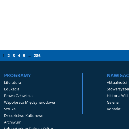
1
2
3
4
5
286
...
PROGRAMY
NAWIGAC
Literatura
Aktualności
Edukacja
Stowarzyszen
Prawa Człowieka
Historia Will
Współpraca Międzynarodowa
Galeria
Sztuka
Kontakt
Dziedzictwo Kulturowe
Archiwum
Laboratorium Dialogu Kultur