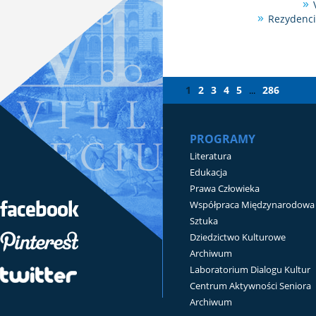
Rezydenci
1
2
3
4
5
286
...
PROGRAMY
Literatura
Edukacja
Prawa Człowieka
Współpraca Międzynarodowa
Sztuka
Dziedzictwo Kulturowe
Archiwum
Laboratorium Dialogu Kultur
Centrum Aktywności Seniora
Archiwum