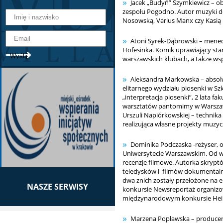
Jacek „Budyń” Szymkiewicz – obe
zespołu Pogodno. Autor muzyki do 
Nosowską, Varius Manx czy Kasią
Atoni Syrek-Dąbrowski – mened
Hofesinka. Komik uprawiający sta
warszawskich klubach, a także ws
Aleksandra Markowska – absolw
elitarnego wydziału piosenki w Szk
„interpretacja piosenki”, 2 lata fa
warsztatów pantomimy w Warszaws
Urszuli Napiórkowskiej – technik
realizująca własne projekty muzyc
Dominika Podczaska -reżyser, 
Uniwersytecie Warszawskim. Od wcz
recenzje filmowe. Autorka skrypt
teledysków i filmów dokumentaln
dwa znich zostały przełożone na 
NASZE SERWISY
konkursie Newsreportaż organizo
międzynarodowym konkursie Hein
Marzena Popławska – producent,