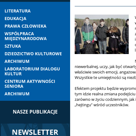
LITERATURA
EDUKACJA
PRAWA CZŁOWIEKA
WSPÓŁPRACA
MIĘDZYNARODOWA
SZTUKA
DZIEDZICTWO KULTUROWE
ARCHIWUM
niewerbalnej, uczy, jak być otwa
LABORATORIUM DIALOGU
właściwie swoich emocji, angażowa
KULTUR
Wszystkie te umiejętności są nie
CENTRUM AKTYWNOŚCI
SENIORA
Efektem projektu będzie wypromowa
ARCHIWUM
tym idzie realna zmiana podejściu
zarówno w życiu codziennym, jak i
„hejtingu” wśród uczestników.
NASZE PUBLIKACJE
NEWSLETTER