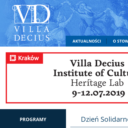
AKTUALNOŚCI
O STO
Dzień Solidarn
PROGRAMY