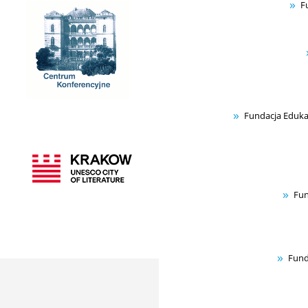
F
Fundacja Eduka
Fun
Fund