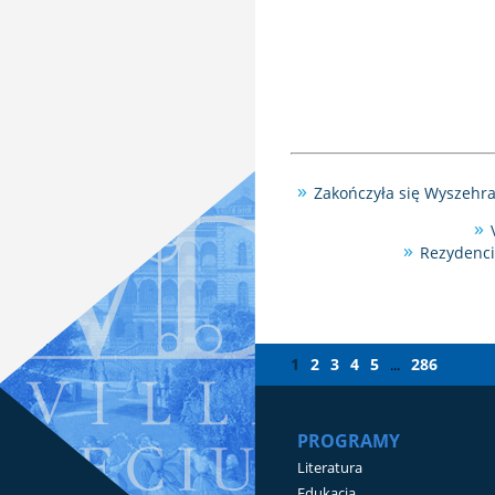
Zakończyła się Wyszehr
Rezydenci
1
2
3
4
5
286
...
PROGRAMY
Literatura
Edukacja