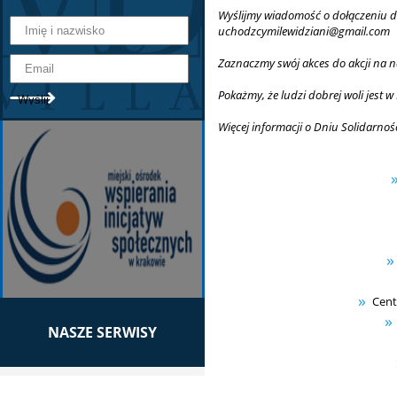
Wyślijmy wiadomość o dołączeniu do
uchodzcymilewidziani@gmail.com
Zaznaczmy swój akces do akcji na n
Pokażmy, że ludzi dobrej woli jest w 
Więcej informacji o Dniu Solidarn
Cent
NASZE SERWISY