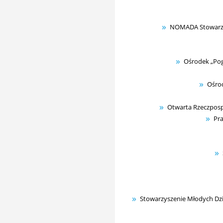
NOMADA Stowarzys
Ośrodek „Pog
Ośro
Otwarta Rzeczposp
Pra
Stowarzyszenie Młodych Dzi