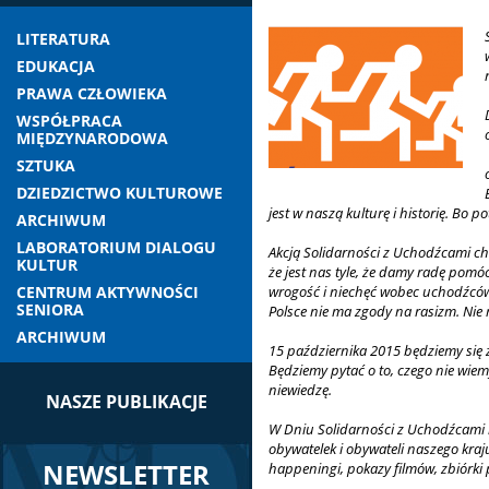
LITERATURA
EDUKACJA
PRAWA CZŁOWIEKA
WSPÓŁPRACA
MIĘDZYNARODOWA
SZTUKA
DZIEDZICTWO KULTUROWE
jest w naszą kulturę i historię. Bo 
ARCHIWUM
LABORATORIUM DIALOGU
Akcją Solidarności z Uchodźcami c
KULTUR
że jest nas tyle, że damy radę pomó
CENTRUM AKTYWNOŚCI
wrogość i niechęć wobec uchodźców
SENIORA
Polsce nie ma zgody na rasizm. Nie
ARCHIWUM
15 października 2015 będziemy się 
Będziemy pytać o to, czego nie wiem
niewiedzę.
NASZE PUBLIKACJE
W Dniu Solidarności z Uchodźcami m
obywatelek i obywateli naszego kraj
NEWSLETTER
happeningi, pokazy filmów, zbiórki 