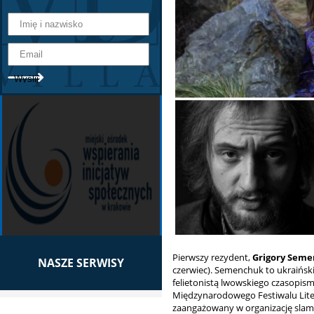
Pierwszy rezydent,
Grigory Sem
NASZE SERWISY
czerwiec). Semenchuk to ukraiński 
felietonistą lwowskiego czasopi
Międzynarodowego Festiwalu Lit
zaangażowany w organizację slam