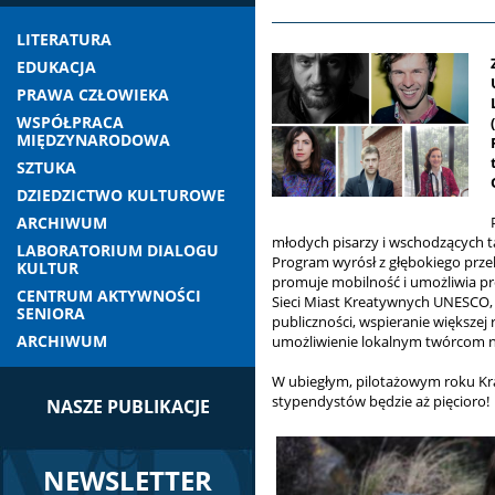
LITERATURA
EDUKACJA
PRAWA CZŁOWIEKA
WSPÓŁPRACA
MIĘDZYNARODOWA
SZTUKA
DZIEDZICTWO KULTUROWE
ARCHIWUM
młodych pisarzy i wschodzących t
LABORATORIUM DIALOGU
Program wyrósł z głębokiego prze
KULTUR
promuje mobilność i umożliwia pr
CENTRUM AKTYWNOŚCI
Sieci Miast Kreatywnych UNESCO, 
SENIORA
publiczności, wspieranie większe
ARCHIWUM
umożliwienie lokalnym twórcom n
W ubiegłym, pilotażowym roku Krak
stypendystów będzie aż pięcioro!
NASZE PUBLIKACJE
NEWSLETTER