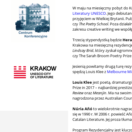
W maju na miesięczny pobyt do K
Literatury UNESCO
. Jego debiuta
przyjęciem w Wielkiej Brytanii. P
czy
The Poetry School
. Poza działa
zakresu creative writing we współ
Trzecią stypendystką będzie
Hera
Krakowa na miesięczną rezydencj
Lindsay Brid
, który zyskał ogromn
czy The Sarah Broom Poetry Prize 
Jesienią powitamy drugą turę rezy
spędzą Louis Klee z
Melbourne Mi
Louis Klee
jest poetą, dramaturgi
Prize in 2017 – najbardziej presti
Review
oraz
Meanjin
. Ma na swoim 
nagrodzona przez Australian Counc
Núria Añó
to wielokrotnie nagra
się w 1990 r. W 2006 r. powieść A
Catalan Literature. Jej proza tłumac
Program Rezydencjalny jest kluc