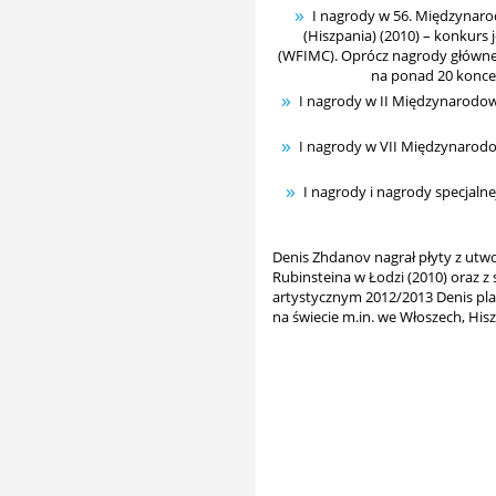
I nagrody w 56. Międzynaro
(Hiszpania) (2010) – konkur
(WFIMC). Oprócz nagrody głównej
na ponad 20 koncer
I nagrody w II Międzynarodo
I nagrody w VII Międzynarod
I nagrody i nagrody specjal
Denis Zhdanov nagrał płyty z utw
Rubinsteina w Łodzi (2010) oraz 
artystycznym 2012/2013 Denis plan
na świecie m.in. we Włoszech, Hisz