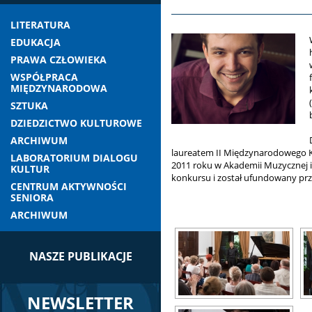
LITERATURA
EDUKACJA
PRAWA CZŁOWIEKA
WSPÓŁPRACA
MIĘDZYNARODOWA
SZTUKA
DZIEDZICTWO KULTUROWE
ARCHIWUM
laureatem II Międzynarodowego Ko
LABORATORIUM DIALOGU
2011 roku w Akademii Muzycznej im
KULTUR
konkursu i został ufundowany prz
CENTRUM AKTYWNOŚCI
SENIORA
ARCHIWUM
NASZE PUBLIKACJE
NEWSLETTER