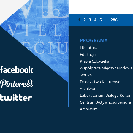
1
2
3
4
5
286
...
PROGRAMY
Literatura
Edukacja
Prawa Człowieka
Współpraca Międzynarodowa
Sztuka
Dziedzictwo Kulturowe
Archiwum
Laboratorium Dialogu Kultur
Centrum Aktywności Seniora
Archiwum