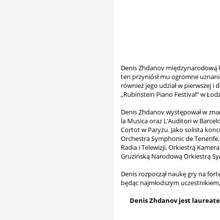
Denis Zhdanov międzynarodową ka
ten przyniósł mu ogromne uznani
również jego udział w pierwszej i
„Rubinstein Piano Festival” w Łodz
Denis Zhdanov występował w znan
la Musica oraz L’Auditori w Barce
Cortot w Paryżu. Jako solista kon
Orchestra Symphonic de Tenerife,
Radia i Telewizji, Orkiestrą Kam
Gruzińską Narodową Orkiestrą Sym
Denis rozpoczął naukę gry na fort
będąc najmłodszym uczestnikiem, 
Denis Zhdanov jest laurea