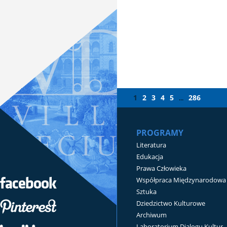
1
2
3
4
5
286
...
PROGRAMY
Literatura
Edukacja
Prawa Człowieka
Współpraca Międzynarodowa
Sztuka
Dziedzictwo Kulturowe
Archiwum
Laboratorium Dialogu Kultur