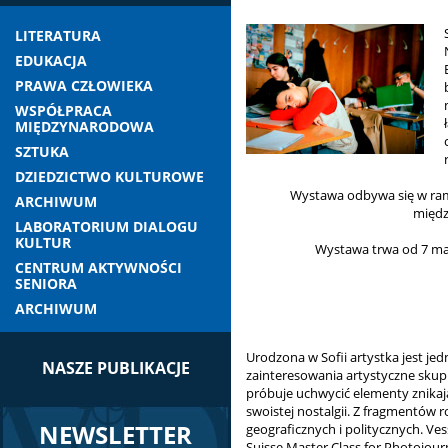
LITERATURA
EDUKACJA
PRAWA CZŁOWIEKA
WSPÓŁPRACA
MIĘDZYNARODOWA
SZTUKA
DZIEDZICTWO KULTUROWE
Wystawa odbywa się w ram
ARCHIWUM
międz
LABORATORIUM DIALOGU
KULTUR
Wystawa trwa od 7 maj
CENTRUM AKTYWNOŚCI
SENIORA
ARCHIWUM
Urodzona w Sofii artystka jest jed
NASZE PUBLIKACJE
zainteresowania artystyczne skup
próbuje uchwycić elementy znikaj
swoistej nostalgii. Z fragmentów 
NEWSLETTER
geograficznych i politycznych. Ve
Suisse Master Class for Photojour