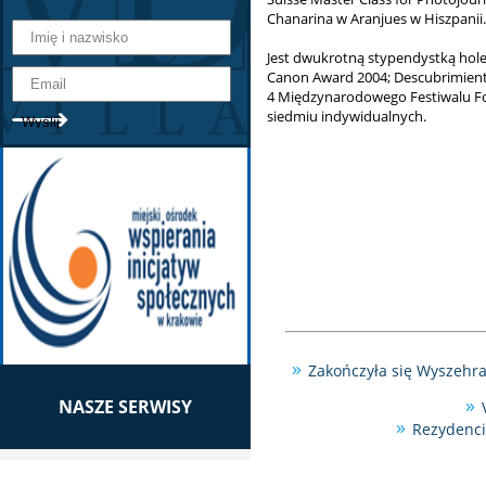
Chanarina w Aranjues w Hiszpanii.
Jest dwukrotną stypendystką holen
Canon Award 2004; Descubrimiento
4 Międzynarodowego Festiwalu Fo
siedmiu indywidualnych.
Zakończyła się Wyszehr
NASZE SERWISY
Rezydenci