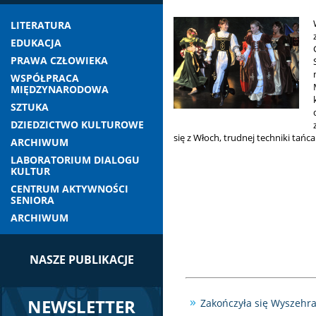
LITERATURA
EDUKACJA
PRAWA CZŁOWIEKA
WSPÓŁPRACA
MIĘDZYNARODOWA
SZTUKA
DZIEDZICTWO KULTUROWE
się z Włoch, trudnej techniki tańca
ARCHIWUM
LABORATORIUM DIALOGU
KULTUR
CENTRUM AKTYWNOŚCI
SENIORA
ARCHIWUM
NASZE PUBLIKACJE
NEWSLETTER
Zakończyła się Wyszehr