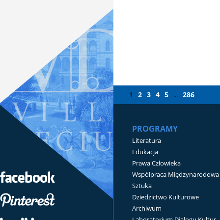
1
2
3
4
5
286
...
PROGRAMY
Literatura
Edukacja
Prawa Człowieka
Współpraca Międzynarodowa
Sztuka
Dziedzictwo Kulturowe
Archiwum
Laboratorium Dialogu Kultur