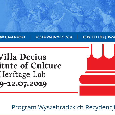
AKTUALNOŚCI
O STOWARZYSZENIU
O WILLI DECJUSZ
Program Wyszehradzkich Rezydencji 