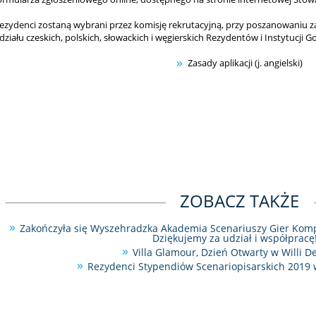
ezydenci zostaną wybrani przez komisję rekrutacyjną, przy poszanowaniu z
działu czeskich, polskich, słowackich i węgierskich Rezydentów i Instytucji G
Zasady aplikacji (j. angielski)
ZOBACZ TAKŻE
Zakończyła się Wyszehradzka Akademia Scenariuszy Gier Kom
Dziękujemy za udział i współpracę
Villa Glamour, Dzień Otwarty w Willi D
Rezydenci Stypendiów Scenariopisarskich 2019 w