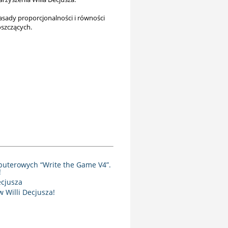
asady proporcjonalności i równości
oszczących.
puterowych “Write the Game V4”.
!
ecjusza
 Willi Decjusza!