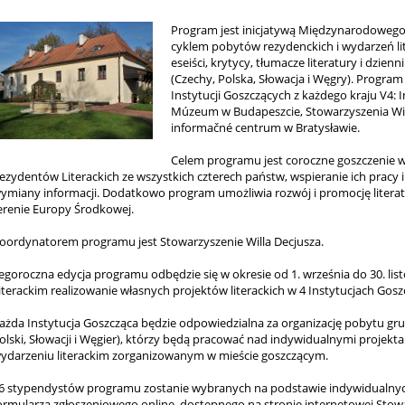
Program jest inicjatywą Międzynarodoweg
cyklem pobytów rezydenckich i wydarzeń lit
eseiści, krytycy, tłumacze literatury i dzie
(Czechy, Polska, Słowacja i Węgry). Program
Instytucji Goszczących z każdego kraju V4: 
Múzeum w Budapeszcie, Stowarzyszenia Will
informačné centrum w Bratysławie.
Celem programu jest coroczne goszczenie 
ezydentów Literackich ze wszystkich czterech państw, wspieranie ich pracy 
ymiany informacji. Dodatkowo program umożliwia rozwój i promocję litera
erenie Europy Środkowej.
oordynatorem programu jest Stowarzyszenie Willa Decjusza.
egoroczna edycja programu odbędzie się w okresie od 1. września do 30. li
iterackim realizowanie własnych projektów literackich w 4 Instytucjach Gosz
ażda Instytucja Goszcząca będzie odpowiedzialna za organizację pobytu gru
olski, Słowacji i Węgier), którzy będą pracować nad indywidualnymi projektam
ydarzeniu literackim zorganizowanym w mieście goszczącym.
6 stypendystów programu zostanie wybranych na podstawie indywidualnych
ormularza zgłoszeniowego online, dostępnego na stronie internetowej Stowa