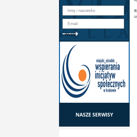
R
u
NASZE SERWISY