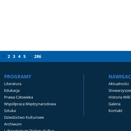
1
2
3
4
5
286
...
PROGRAMY
NAWIGAC
Literatura
Aktualności
Edukacja
Stowarzyszen
Prawa Człowieka
Historia Will
Współpraca Międzynarodowa
Galeria
Sztuka
Kontakt
Dziedzictwo Kulturowe
Archiwum
Laboratorium Dialogu Kultur