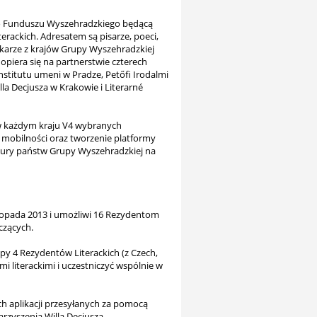
o Funduszu Wyszehradzkiego będącą
erackich. Adresatem są pisarze, poeci,
nnikarze z krajów Grupy Wyszehradzkiej
 opiera się na partnerstwie czterech
Institutu umeni w Pradze, Petőfi Irodalmi
a Decjusza w Krakowie i Literarné
w każdym kraju V4 wybranych
i mobilności oraz tworzenie platformy
tury państw Grupy Wyszehradzkiej na
stopada 2013 i umożliwi 16 Rezydentom
czących.
py 4 Rezydentów Literackich (z Czech,
i literackimi i uczestniczyć wspólnie w
 aplikacji przesyłanych za pomocą
rzyszenia Willa Decjusza.