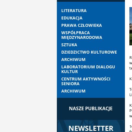
LITERATURA
EDUKACJA
PRAWA CZŁOWIEKA
WSPÓŁPRACA
MIĘDZYNARODOWA
SZTUKA
DZIEDZICTWO KULTUROWE
R
ARCHIWUM
w
LABORATORIUM DIALOGU
t
KULTUR
CENTRUM AKTYWNOŚCI
K
SENIORA
T
ARCHIWUM
L
K
NASZE PUBLIKACJE
P
w
NEWSLETTER
1
f