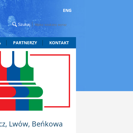
ENG
A
PARTNERZY
KONTAKT
ycz, Lwów, Beńkowa