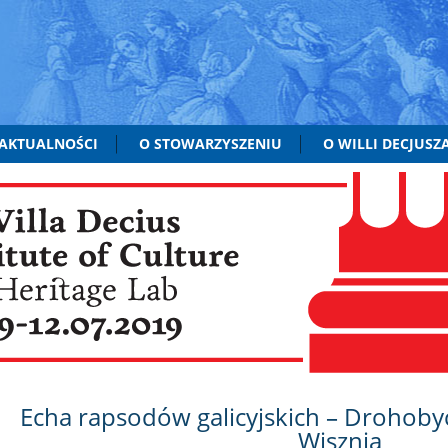
AKTUALNOŚCI
O STOWARZYSZENIU
O WILLI DECJUSZ
Echa rapsodów galicyjskich – Drohob
Wisznia