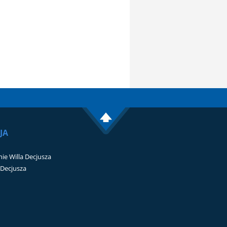
JA
ie Willa Decjusza
i Decjusza