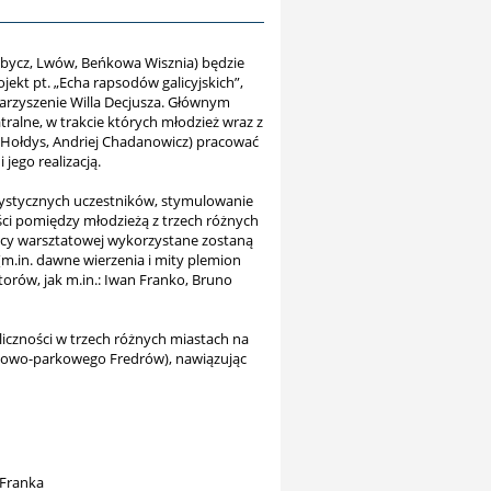
hobycz, Lwów, Beńkowa Wisznia) będzie
jekt pt. „Echa rapsodów galicyjskich”,
warzyszenie Willa Decjusza. Głównym
alne, w trakcie których młodzież wraz z
w Hołdys, Andriej Chadanowicz) pracować
jego realizacją.
rtystycznych uczestników, stymulowanie
ości pomiędzy młodzieżą z trzech różnych
acy warsztatowej wykorzystane zostaną
 (m.in. dawne wierzenia i mity plemion
torów, jak m.in.: Iwan Franko, Bruno
liczności w trzech różnych miastach na
acowo-parkowego Fredrów), nawiązując
.Franka