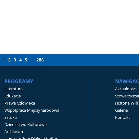
1
2
3
4
5
286
...
PROGRAMY
NAWIGAC
Literatura
Aktualności
Edukacja
Stowarzyszen
Prawa Człowieka
Historia Will
Współpraca Międzynarodowa
Galeria
Sztuka
Kontakt
Dziedzictwo Kulturowe
Archiwum
Laboratorium Dialogu Kultur