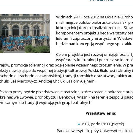
W dniach 2-11 lipca 2012 na Ukrainie (Dro
miał miejsce polsko-białorusko-ukraiński pro
którego inicjatorem i realizatorem jest Sto
komponentem projektu będą warsztaty teatr
liderami i zaproszonymi artystami (Wiesła
będzie nad koncepcją wspólnego spektaklu i 
Celem projektu jest rozwój umiejętności a
współpracy kulturalnej i poczucia solidarn
rajów, promocja tolerancji oraz pogłębienie wzajemnego zrozumienia. W pr
eksty nawiązujące do wspólnej tradycji kulturowej Polski, Białorusi i Ukrainy
schodnio i zachodniosłowiańskich), tradycji romskich oraz utwory takich au
chulz, Leś Martowycz, Andrzej Chciuk, Szalom Alejhem.
fektem pracy będzie przedstawienie teatralne, które zostanie pokazane pub
krainie: we Lwowie, Drohobyczu i Beńkowej Wiszni (na terenie zespołu pał
ym samym do tradycji wędrujących grup teatralnych.
Przedstawienia:
6.07, godz 18:00 (piątek)
Park Uniwersytecki przy Uniwersytecie im.I