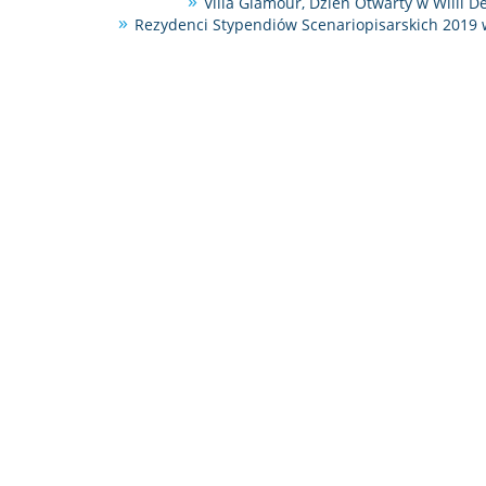
Villa Glamour, Dzień Otwarty w Willi D
Rezydenci Stypendiów Scenariopisarskich 2019 w