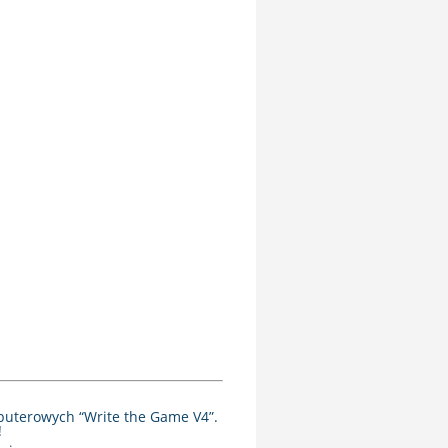
puterowych “Write the Game V4”.
!