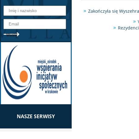
Zakończyła się Wyszehr
Rezydenci
NASZE SERWISY