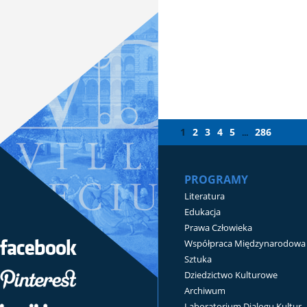
1
2
3
4
5
286
...
PROGRAMY
Literatura
Edukacja
Prawa Człowieka
Współpraca Międzynarodowa
Sztuka
Dziedzictwo Kulturowe
Archiwum
Laboratorium Dialogu Kultur