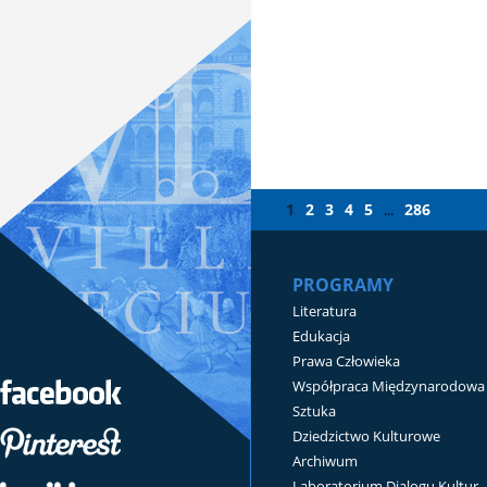
1
2
3
4
5
286
...
PROGRAMY
Literatura
Edukacja
Prawa Człowieka
Współpraca Międzynarodowa
Sztuka
Dziedzictwo Kulturowe
Archiwum
Laboratorium Dialogu Kultur