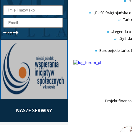
H
„Pieśń świętojańska o 
Tańce
„Legenda o 
„Sylfid
Europejskie tańce 
Projekt finans
NASZE SERWISY