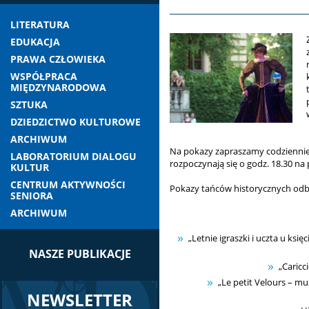
LITERATURA
EDUKACJA
PRAWA CZŁOWIEKA
WSPÓŁPRACA
MIĘDZYNARODOWA
SZTUKA
DZIEDZICTWO KULTUROWE
ARCHIWUM
Na pokazy zapraszamy codziennie, 
LABORATORIUM DIALOGU
rozpoczynają się o godz. 18.30 na
KULTUR
CENTRUM AKTYWNOŚCI
Pokazy tańców historycznych odb
SENIORA
ARCHIWUM
„Letnie igraszki i uczta u k
NASZE PUBLIKACJE
„Caricc
„Le petit Velours – mu
NEWSLETTER