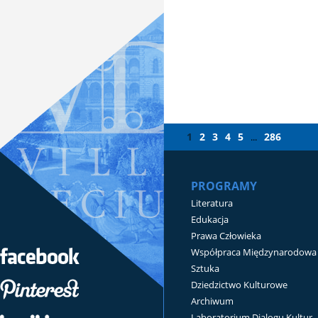
1
2
3
4
5
286
...
PROGRAMY
Literatura
Edukacja
Prawa Człowieka
Współpraca Międzynarodowa
Sztuka
Dziedzictwo Kulturowe
Archiwum
Laboratorium Dialogu Kultur