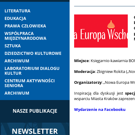
LITERATURA
EDUKACJA
PRAWA CZŁOWIEKA
WSPÓŁPRACA
MIĘDZYNARODOWA
SZTUKA
DZIEDZICTWO KULTUROWE
ARCHIWUM
Miejsce
: Księgarnio-kawiarnia B
LABORATORIUM DIALOGU
Moderacja
: Zbigniew Rokita („N
KULTUR
CENTRUM AKTYWNOŚCI
Organizatorzy
: „Nowa Europa Ws
SENIORA
ARCHIWUM
Inspiracją dla dyskusji jest
spec
wsparciu Miasta Kraków zapreze
Wydarzenie na Facebooku
NASZE PUBLIKACJE
NEWSLETTER