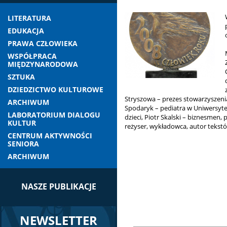
LITERATURA
EDUKACJA
PRAWA CZŁOWIEKA
WSPÓŁPRACA
MIĘDZYNARODOWA
SZTUKA
DZIEDZICTWO KULTUROWE
Stryszowa – prezes stowarzyszenia
ARCHIWUM
Spodaryk – pediatra w Uniwersyte
LABORATORIUM DIALOGU
dzieci, Piotr Skalski – biznesmen, p
KULTUR
reżyser, wykładowca, autor tekstów
CENTRUM AKTYWNOŚCI
SENIORA
ARCHIWUM
NASZE PUBLIKACJE
NEWSLETTER