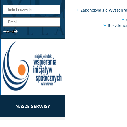
Zakończyła się Wyszehr
Rezydenci
NASZE SERWISY