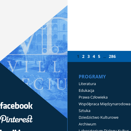
1
2
3
4
5
286
...
PROGRAMY
Literatura
Edukacja
Prawa Człowieka
Współpraca Międzynarodowa
Sztuka
Dziedzictwo Kulturowe
Archiwum
Laboratorium Dialogu Kultur