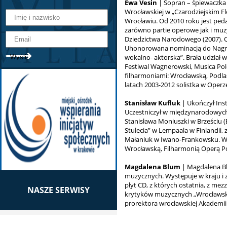
Ewa Vesin
| Sopran – śpiewaczka 
Wrocławskiej w „Czarodziejskim Fl
Wrocławiu. Od 2010 roku jest pe
zarówno partie operowe jak i muz
Dziedzictwa Narodowego (2007). O
Uhonorowana nominacją do Nagrody
wokalno- aktorska”. Brała udział w
Festiwal Wagnerowski, Musica Pol
filharmoniami: Wrocławską, Podla
latach 2003-2012 solistka w Operze
Stanisław Kufluk
| Ukończył Inst
Uczestniczył w międzynarodowych
Stanisława Moniuszki w Brześciu 
Stulecia” w Lempaala w Finlandii,
Małaniuk w Iwano-Frankowsku. Ws
Wrocławską, Filharmonią Operą P
Magdalena Blum
| Magdalena Blu
muzycznych. Występuje w kraju i z
płyt CD, z których ostatnia, z m
NASZE SERWISY
krytyków muzycznych „Wrocławska
prorektora wrocławskiej Akademii