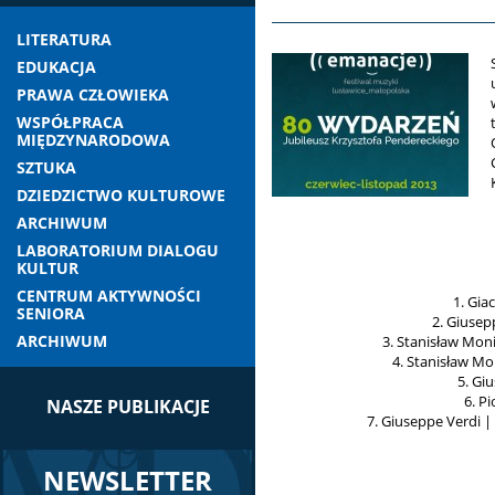
LITERATURA
EDUKACJA
PRAWA CZŁOWIEKA
WSPÓŁPRACA
MIĘDZYNARODOWA
SZTUKA
DZIEDZICTWO KULTUROWE
ARCHIWUM
LABORATORIUM DIALOGU
KULTUR
CENTRUM AKTYWNOŚCI
1. Gia
SENIORA
2. Giusep
ARCHIWUM
3. Stanisław Moni
4. Stanisław Mo
5. Gi
6. P
NASZE PUBLIKACJE
7. Giuseppe Verdi |
NEWSLETTER