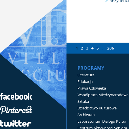
Rezydenci
1
2
3
4
5
286
...
PROGRAMY
Literatura
Edukacja
Prawa Człowieka
Współpraca Międzynarodowa
Sztuka
Dziedzictwo Kulturowe
Archiwum
Laboratorium Dialogu Kultur
Centrum Aktywności Seniora