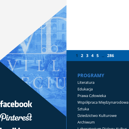
1
2
3
4
5
286
...
PROGRAMY
Literatura
Edukacja
Prawa Człowieka
Współpraca Międzynarodowa
Sztuka
Dziedzictwo Kulturowe
Archiwum
Laboratorium Dialogu Kultur