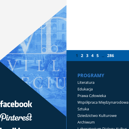
1
2
3
4
5
286
...
PROGRAMY
Literatura
Edukacja
Prawa Człowieka
Współpraca Międzynarodowa
Sztuka
Dziedzictwo Kulturowe
Archiwum
Laboratorium Dialogu Kultur